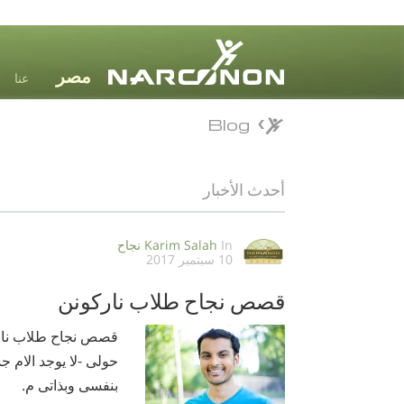
عنا
Blog
Blog
⨯
أحدث الأخبار
In
Karim Salah
نجاح
10 سبتمبر 2017
قصص نجاح طلاب ناركونن
قصص نجاح طلاب نارك
حولى -لا يوجد الام 
بنفسى وبذاتى م.