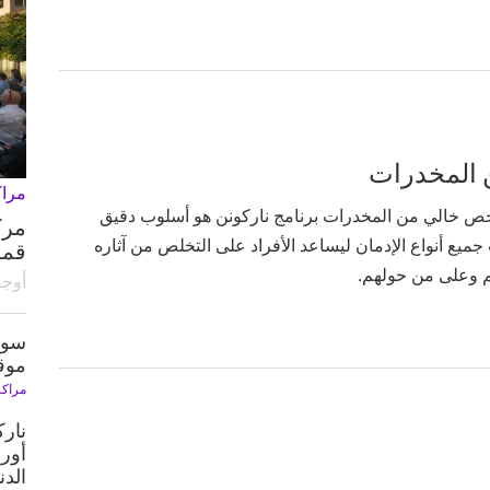
 المخدرات
مراك
ص خالي من المخدرات برنامج ناركونن هو أسلوب دقيق
مرك
يع أنواع الإدمان ليساعد الأفراد على التخلص من آثاره
قمة
 وعلى من حولهم.
أوجا
سوف 
موقع
مراكز
نارك
الدن