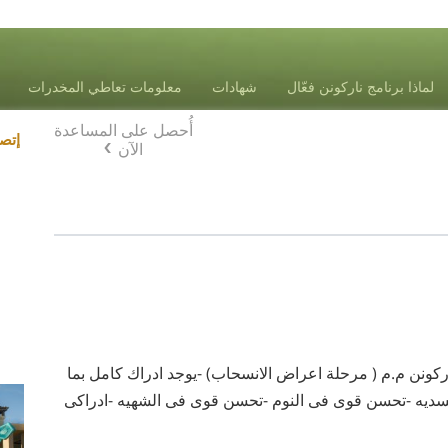
لماذا برنامج ناركونن فعّال
شهادات
معلومات تعاطي المخدرات
أُحصل على المساعدة
Blog
إتص
الآن
ونن م.م ( مرحلة اعراض الانسحاب) -يوجد ادراك كامل بما
جسديه -تحسن قوى فى النوم -تحسن قوى فى الشهيه -ادراكى