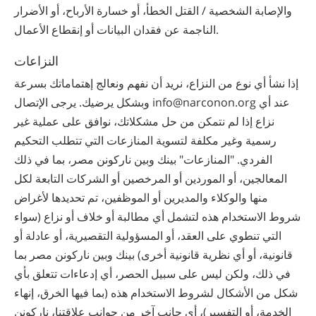
والإصابة الشخصية / القتل الخطأ، أو خسارة الأرباح، أو الأضرار
الناجمة عن فقدان البيانات أو إنقطاع الأعمال.
النزاعات
إذا نشأ أي نوع من النزاع، نريد أن نفهم ونعالج إهتماماتك بسرعة
وبشكل يرضيك. يرجى الإتصال info@narconon.org عند أي
نزاع إذا لم نتمكن من حل مشكلاتك، نوافق على عملية غير
رسمية وغير مكلفة لتسوية المنازعات التي تتطلب التحكيم
الفردي. "المنازعات" بينك وبين ‫ناركونن‬ ‫مصر‬، بما في ذلك
المعالجين، أو الموردين أو المرخصين أو الشركات التابعة لكل
منها والوكلاء والمديرين أو الموظفين، تم تحديدها لأغراض
شروط الاستخدام هذه لتشمل أي مطالبة أو خلاف أو نزاع (سواء
التي تنطوي على العقد، أو المسؤولية التقصيرية، أو عادلة أو
قانونية، أو أي نظرية قانونية أخرى) بينك وبين ‫ناركونن‬ ‫مصر‬ بما
في ذلك، ولكن ليس على سبيل الحصر، أي إدعاءات تتعلق بأي
شكل من الأشكال لشروط الاستخدام هذه (بما فيها الخرق، إنهاء
الخدمة، أو التفسير)، أي جانب آخر من جوانب علاقتنا، ‫ناركونن‬