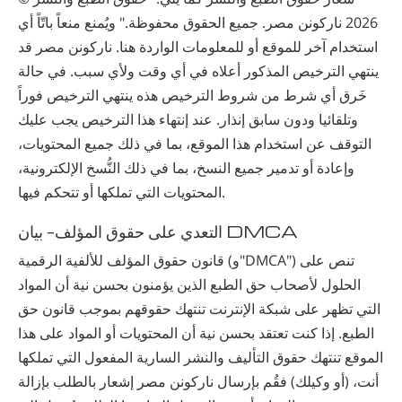
2026 ‫ناركونن‬ ‫مصر‬. جميع الحقوق محفوظة." ويُمنع منعاً باتّاً أي
استخدام آخر للموقع أو للمعلومات الواردة هنا. ‫ناركونن‬ ‫مصر‬ قد
ينتهي الترخيص المذكور أعلاه في أي وقت ولأي سبب. في حالة
خَرق أي شرط من شروط الترخيص هذه ينتهي الترخيص فوراً
وتلقائيا ودون سابق إنذار. عند إنتهاء هذا الترخيص يجب عليك
التوقف عن استخدام هذا الموقع، بما في ذلك جميع المحتويات،
وإعادة أو تدمير جميع النسخ، بما في ذلك النُّسخ الإلكترونية،
المحتويات التي تملكها أو تتحكم فيها.
التعدي على حقوق المؤلف- بيان DMCA
قانون حقوق المؤلف للألفية الرقمية (و"DMCA") تنص على
الحلول لأصحاب حق الطبع الذين يؤمنون بحسن نية أن المواد
التي تظهر على شبكة الإنترنت تنتهك حقوقهم بموجب قانون حق
الطبع. إذا كنت تعتقد بحسن نية أن المحتويات أو المواد على هذا
الموقع تنتهك حقوق التأليف والنشر السارية المفعول التي تملكها
أنت، (أو وكيلك) فقُم بإرسال ‫ناركونن‬ ‫مصر‬ إشعار بالطلب بإزالة