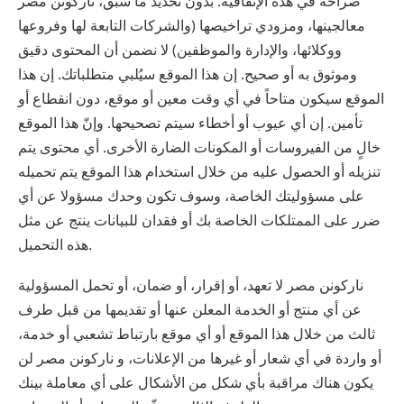
صراحة في هذه الإتفاقية. بدون تحديد ما سبق، ‫ناركونن‬ ‫مصر‬
معالجينها، ومزودي تراخيصها (والشركات التابعة لها وفروعها
ووكلائها، والإدارة والموظفين) لا نضمن أن المحتوى دقيق
وموثوق به أو صحيح. إن هذا الموقع سيُلبي متطلباتك. إن هذا
الموقع سيكون متاحاً في أي وقت معين أو موقع، دون انقطاع أو
تأمين. إن أي عيوب أو أخطاء سيتم تصحيحها. وإنّ هذا الموقع
خالٍ من الفيروسات أو المكونات الضارة الأخرى. أي محتوى يتم
تنزيله أو الحصول عليه من خلال استخدام هذا الموقع يتم تحميله
على مسؤوليتك الخاصة، وسوف تكون وحدك مسؤولا عن أي
ضرر على الممتلكات الخاصة بك أو فقدان للبيانات ينتج عن مثل
هذه التحميل.
‫ناركونن‬ ‫مصر‬ لا تعهد، أو إقرار، أو ضمان، أو تحمل المسؤولية
عن أي منتج أو الخدمة المعلن عنها أو تقديمها من قبل طرف
ثالث من خلال هذا الموقع أو أي موقع بارتباط تشعبي أو خدمة،
أو واردة في أي شعار أو غيرها من الإعلانات، و ‫ناركونن‬ ‫مصر‬ لن
يكون هناك مراقبة بأي شكل من الأشكال على أي معاملة بينك