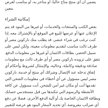
يضمن أن أي منتج متاح حالياً، أو متاجر به، أو مناسب لغرض
معين.
إمكانية الشراء
بعض الكتب والمنتجات والخدمات، أو غيرها من البنود قد يتم
الإعلان عنها أو عرضها للبيع في الموقع أو بالإشتراك معه. إذا
كنت ترغب في شراء عنصر، قد يطلب منك ‫ناركونن‬ ‫مصر‬ أو
طرف ثالث مناسب لتقديم معلومات معينة، ولكن ليس على
سبيل الحصر، بطاقات الائتمان أو غيرها من معلومات الدفع.
تتفق على تزويده ‫ناركونن‬ ‫مصر‬ أو أي طرف ثالث مع معلومات
صادقة ودقيقة وكاملة، وحالية، والإمتثال لشروط وأحكام أي
إتفاق تدخله عند الإتصال وشرائك أي منتج أو خدمة. ‫ناركونن‬
‫مصر‬ ليس مسؤول عن أي أخطاء في معلومات الشحن التي
تقدمها أنت أو مكان غير آمن للشحن. أنت مسؤول عن كافة
الأنشطة والرسوم التي تتكبدها من قبل مستخدمي حسابك
وبطاقة الائتمان الخاصة بك أو آلية الدفع الأخرى، فضلا عن دفع
أي ضرائب مفروضة. أي تحديد لأسعار البنود هو عرضة للتغيير