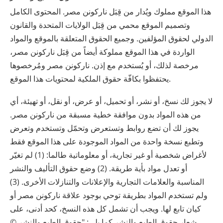
هذا الموقع مملوك ويُدار من قِبَل ‫ناركونن‬ ‫مصر‬. المحتوى الكامل
وتصميم الموقع محمي من قِبَل الولايات المتحدة والقانون
الدولي لحقوق المؤلفين. وجميع الحقوق المتعلقة بالموقع والمواد
الواردة في هذا الموقع مملوكة أيضاً من قِبَل ‫ناركونن‬ ‫مصر‬،
مرخصة لذلك، أو يُستخدم مع إذن. ‫ناركونن‬ ‫مصر‬ ومُرخصوها
يحتفظوا بكافّة حقوق الملكية لمحتويات هذا الموقع.
لا يجوز لك نسخ، أو نشر، أو تحميل، أو عرض، أو نقل، أو تهيئة، أي
من هذه المواد بدون موافقة خطية مسبقة من ‫ناركونن‬ ‫مصر‬.
يجوز لك أن تضع روابط وتستعرض وتحمّل وتستخدم وتعرض
وتطبع نسخة واحدة من المواد الموجودة على هذا الموقع فقط
لأغراض شخصية أو غير تجارية، أو معلوماتية طالما: (1) لم تغيّر
أو تعدل مواد بأية طريقة. (2) وضع حقوق التأليف والنشر
المناسبة والعلامات التجارية والإعلانات والتنازلات الأخرى. (3)
ولم تستخدم المواد بطريقة توحي بوجود علاقة ‫ناركونن‬ ‫مصر‬ أو
كيان تابع لها. ويجب أن تشمل كل هذه النسخ، كحد أدنى، على
شعار حقوق الطبع والنشر كما يلي: "حقوق الطبع والنشر ©