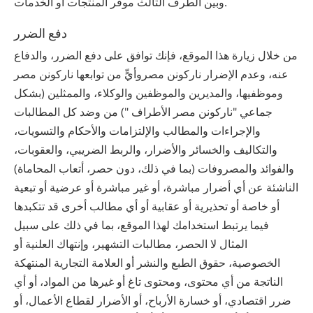
وبين الطرف الثالث موفّر المنتجات أو الخدمات.
دفع الضرر
من خلال زيارة هذا الموقع، فإنك توافق على دفع الضرر، والدفاع
عنه، وعدم الإضرار ‫ناركونن‬ ‫مصر‬وأيٍّ من توابعها ‫ناركونن‬ ‫مصر‬
وموظفيها، والمديرين والموظفين والوكلاء، والممثلين (بشكل
جماعي "‫ناركونن‬ ‫مصر‬ الأطراف ") من وضد كل المطالبات
والإجراءات والمطالب والإلتزامات والأحكام والتسويات،
والتكاليف والخسائر والأضرار، والربط الضريبي، والعقوبات،
والفوائد والمصروفات (بما في ذلك، دون حصر، أتعاب المحاماة)
الناشئة عن أي أضرار مباشرة، أو غير مباشرة أو عرضية أو تبعية
أو خاصة أو تحذيرية أو عقابية أو أي مطالب أخرى قد تتكبدها
فيما يرتبط استخدامك لهذا الموقع، بما في ذلك على سبيل
المثال لا الحصر، مطالبات التشهير، وإنتهاك العلنية أو
الخصوصية، حقوق الطبع والنشر أو العلامة التجارية المنتهكة
الناتجة من أي محتوى، ومحتوى تاغ أو غيرها من المواد، أو أي
ضرر اقتصادي، أو خسارة الأرباح، أو الأضرار لقطاع الأعمال، أو