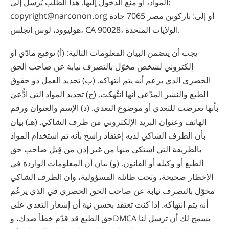
المواد، أو منع الدخول إليها. هذا الطلب يُرسل إلى:
copyright@narconon.org أو إلى: ‫ناركونن‬ ‫مصر‬ 7065 جادة
هوليوود، لوس انجلس، CA 90028، الولايات المتحدة.
يجب أن يتضمن البيان المعلومات التالية: (أ) توقيع مادّي أو
إلكتروني لشخص مخوّل بالتصرف نيابة عن صاحب الحق
الحصري الذي يزعم أنه يتم انتهاكه. (ب) تحديد العمل ذو حقوق
الطبع والنشر المدّعى أنها انتُهكت. (ج) تحديد المواد التي ادُّعيَ
بأنها تعرضت للتعدي أو موضوع التعدي. (د) الإسم والعنوان ورقم
الهاتف وعنوان البريد الإلكتروني من طرف الشاكي. (هـ) بيان
بأن الطرف الشاكي لديه إعتقاد راسخ بأنه تم استخدام المواد
بالطريقة التي اشتكى منها من غير إذن من قِبَل صاحب حق
الطبع أو وكيله أو القانون. (و) بيان أن المعلومات الواردة في
الإخطار صحيحة، وتحت طائلة المسؤولية، وأن الطرف الشاكي
مخوّل بالتصرف نيابة عن صاحب الحق الحصري في الذي يزعُم
أنه يتم انتهاكه. إذا كنت تعتقد بحسن نية أن إشعار التعدي على
حق الطبع قد قدّم خطأ ضدك، وDMCA يسمح لك أن ترسل لنا