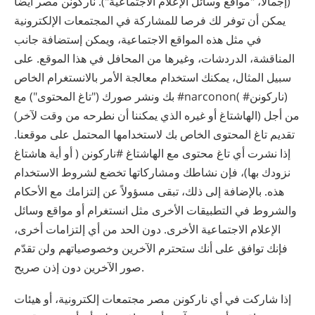
(إجمالا، "مواقع وسائل الإعلام الاجتماعية"). ‫ناركونن‬ ‫مصر‬ أيضا
يمكن أن توفر لك فرصا للمشاركة في المجتمعات الإلكترونية
في مثل هذه المواقع الاجتماعية، ويمكن إستضافة جانب
المناقشة، الدردشات، وغيرها من المحافل في هذا الموقع. على
سبيل المثال، يمكنك استخدام معالجة الأمر بالانستغرام الخاص
بك ونشر صورك ("تاغ المحتوى") مع #narconon( #ناركونن)
(الهاشتاغ أو غيره الذي يمكننا أن نطرحه من وقت لآخر) من أجل
تقديم تاغ المحتوى الخاص بك لاستخدامها المحتمل على موقعنا.
إذا نشرت أي تاغ محتوى مع الهاشتاغ #ناركونن ( أو أية هاشتاغ
نزودك بها)، فإن نشاطك ومشاركاتها تخضع لشروط الاستخدام
هذه. بالإضافة إلى ذلك، تبقى مسؤولاً عن إلتزامك مع الأحكام
والشروط في التطبيقات الأخرى مثل انستغرام أو مواقع وسائل
الإعلام الاجتماعية الأخرى. دون الحد من أي إلتزامات أخرى،
فإنك توافق على أنك ستحترم الآخرين وخصوصياتهم ولن تقدّم
صور الآخرين دون إذن صريح.
إذا شاركت في أي ‫ناركونن‬ ‫مصر‬ مجتمعات إلكترونية، أو هيئات