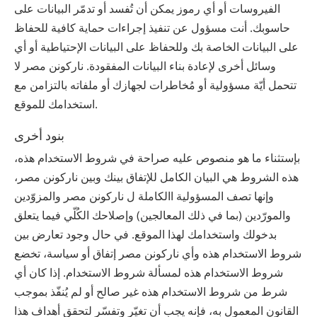
الفيروسات أو أي رموز يمكن أن تُفسد أو تدمّر البيانات على
حاسوبك. أنت مسؤول عن تنفيذ إجراءات حماية كافية للحفاظ
على البيانات الخاصة بك وللحفاظ على البيانات الإحتياطية أو أي
وسائل أخرى لإعادة بناء البيانات المفقودة. ‫ناركونن‬ ‫مصر‬ لا
تتحمل أيّة مسؤولية أو مُخاطرات لجهازك أو ملفاته بالتزامن مع
استخدامك للموقع.
بنود أخرى
بإستثناء ما هو منصوص عليه صراحة في شروط الاستخدام هذه،
هذه الشروط هي البيان الكامل للإتفاق بينك وبين ‫ناركونن‬ ‫مصر‬،
وإنها تصف المسؤولية االكاملة ل ‫ناركونن‬ ‫مصر‬ والمزوّدين
والمورّدين (بما في ذلك المعالجين) وإصلاحك الكُلّي فيما يتعلق
بدخولك واستخدامك لهذا الموقع. في حال وجود تعارض بين
شروط الاستخدام هذه وأي ‫ناركونن‬ ‫مصر‬ إتفاق أو سياسة، تخضع
شروط الاستخدام هذه لمسألة شروط الاستخدام. إذا كان أي
شرط من شروط الاستخدام هذه غير صالح أو لم يُنفّذ بموجب
القانون المعمول به، فإنه يجب أن تغيّر وتفسّر لتحقق أهداف هذا