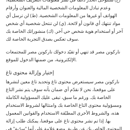
وعدم تبادل المعلومات الشخصية المالية والعنوان وأرقام
الهواتف أو غيرها من المعلومات الشخصية. (ط) لن ترسل أي
مواد تنتهك أي قانون أو لائحة. (ي) لن تنتحل شخصية أي شخص
آخر أو استخدام هوية شخص حي آخر. (ك) منشوراتك الخاصة بك
سوف تعكس بصدق التجربة الخاصة لك.
‫ناركونن‬ ‫مصر‬ قد تنهي أو تقيّد دخولك ‫ناركونن‬ ‫مصر‬ للمجتمعات
الإلكترونية، من ضمنها الدخول للموقع.
إختيار وإزالة محتوى تاغ
‫ناركونن‬ ‫مصر‬ سيستعرض محتوى تاغ وتحديد تاغ معين لنشرها
على موقعنا، نحن لا نقدّم أي ضمان بأنه سوف يتم نشر التاغ
الخاصة بك. ورغم ما سبق، تبقى عليك المسؤولية الكاملة
ومسؤولية محتوى التاغ الخاصة بك وامتثالها لشروط الاستخدام
هذه، والشروط الأخرى المطبّقة الاستخدام والقوانين المعمول
بها. إذا تم نشر محتوى تاغ على موقعنا، يمكنك طلب إزالة
المحتوى الخاص بك عن طريق وضع علامة على أنها "سرّية" في