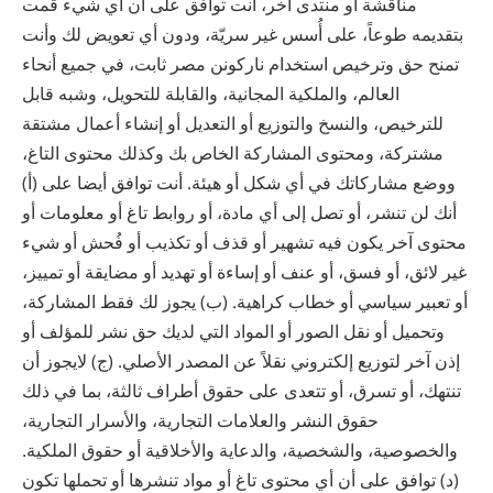
مناقشة أو منتدى آخر، أنت توافق على أن أي شيء قمت
بتقديمه طوعاً، على أُسس غير سريّة، ودون أي تعويض لك وأنت
تمنح حق وترخيص استخدام ‫ناركونن‬ ‫مصر‬ ثابت، في جميع أنحاء
العالم، والملكية المجانية، والقابلة للتحويل، وشبه قابل
للترخيص، والنسخ والتوزيع أو التعديل أو إنشاء أعمال مشتقة
مشتركة، ومحتوى المشاركة الخاص بك وكذلك محتوى التاغ،
ووضع مشاركاتك في أي شكل أو هيئة. أنت توافق أيضا على (أ)
أنك لن تنشر، أو تصل إلى أي مادة، أو روابط تاغ أو معلومات أو
محتوى آخر يكون فيه تشهير أو قذف أو تكذيب أو فُحش أو شيء
غير لائق، أو فسق، أو عنف أو إساءة أو تهديد أو مضايقة أو تمييز،
أو تعبير سياسي أو خطاب كراهية. (ب) يجوز لك فقط المشاركة،
وتحميل أو نقل الصور أو المواد التي لديك حق نشر للمؤلف أو
إذن آخر لتوزيع إلكتروني نقلاً عن المصدر الأصلي. (ج) لايجوز أن
تنتهك، أو تسرق، أو تتعدى على حقوق أطراف ثالثة، بما في ذلك
حقوق النشر والعلامات التجارية، والأسرار التجارية،
والخصوصية، والشخصية، والدعاية والأخلاقية أو حقوق الملكية.
(د) توافق على أن أي محتوى تاغ أو مواد تنشرها أو تحملها تكون