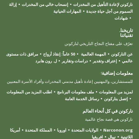
ناركونن لإعادة التأهيل من المخدرات
إنسحاب خالي من المخدرات
إزالة
السموم من أجل حياة جديدة
المهارات الحياتية
شهادات
تاريخنا.
تقنياتنا
تعرّف على مفتاح النجاح التاريخي لناركونن
عن الناركونن
المهمة العالمية
50 عاماً: إنقاذ أرواح
مرافق ذات مستوى
عالمي
إعتراف وتقدير
دراسات وتقارير
ل. رون هابرد
معلومات إضافية:
للمستشارين، والمهنيين إعادة تأهيل مدمني المخدرات وأفراد الأسرة المعنيين
لمزيد من المعلومات
ملف معلومات البرنامج
اطلب المزيد من المعلومات
إتصل بناركونن
رسائل الخدمة العامة
ناركونن في كل أنحاء العالم
ناركونن هي قصة نجاح عالمية
Narconon.org
الولايات المتحدة
اوروبا
المملكة المتحدة
أمريكا
اللاتينية
نيبال
افريقيا