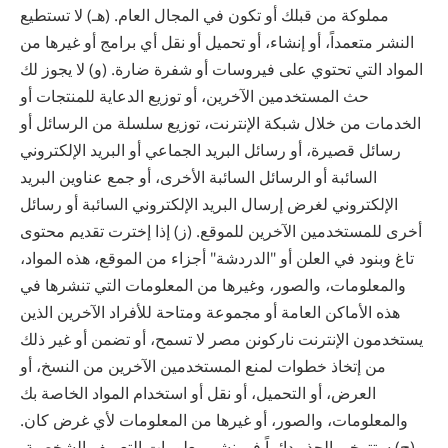
مملوكة من قبلك أو تكون في المجال العام. (هـ) لا تستطيع
النشر متعمداً، أو إنشاء، أو تحميل أو نقل أي برامج أو غيرها من
المواد التي تحتوي على فيروسات أو شفرة ضارة. (و) لا يجوز لك
حث المستخدمين الآخرين، أو توزيع الدعاية للمنتجات أو
الخدمات من خلال شبكة الإنترنت، توزيع سلسلة من الرسائل أو
رسائل قصيرة، أو رسائل البريد الجماعي أو البريد الإلكتروني
السائبة أو الرسائل السائبة الأخرى، أو جمع عناوين البريد
الإلكتروني لغرض إرسال البريد الإلكتروني السائبة أو رسائل
أخرى للمستخدمين الآخرين للموقع. (ز) إذا إخترت تقديم محتوى
تاغ وبنود في العلن أو "الدردشة" أجزاء من الموقع، هذه المواد،
والمعلومات، والصور، وغيرها من المعلومات التي تنشرها في
هذه الأماكن العامة أو مجموعة ومتاحة للأفراد الآخرين الذين
يستخدمون الإنترنت ‫ناركونن‬ ‫مصر‬ لا تسمح، أو تضمن أو غير ذلك
من إتخاذ خطوات لمنع المستخدمين الآخرين من النسخ، أو
العرض، أو التحميل، أو نقل أو استخدام المواد الخاصة بك
والمعلومات، والصور، أو غيرها من المعلومات لأي غرض كان.
(ح) ستتوخى الحذر دائماً في نشر معلومات التعريف الشخصية،