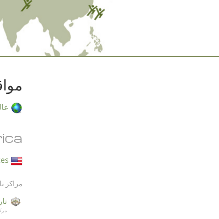
مواق
عال
ica
United States
مراكز نا
نار
مركز