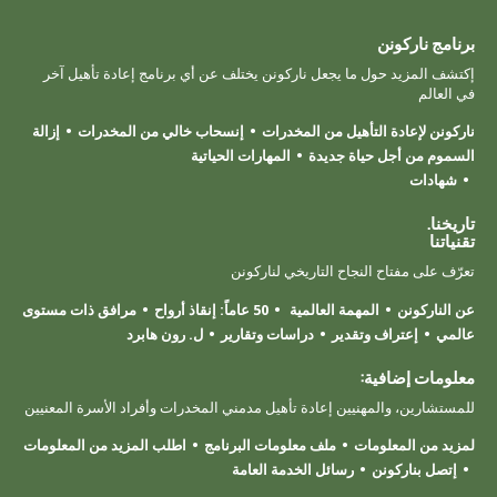
برنامج ناركونن
إكتشف المزيد حول ما يجعل ناركونن يختلف عن أي برنامج إعادة تأهيل آخر
في العالم
ناركونن لإعادة التأهيل من المخدرات
إنسحاب خالي من المخدرات
إزالة
السموم من أجل حياة جديدة
المهارات الحياتية
شهادات
تاريخنا.
تقنياتنا
تعرّف على مفتاح النجاح التاريخي لناركونن
عن الناركونن
المهمة العالمية
50 عاماً: إنقاذ أرواح
مرافق ذات مستوى
عالمي
إعتراف وتقدير
دراسات وتقارير
ل. رون هابرد
معلومات إضافية:
للمستشارين، والمهنيين إعادة تأهيل مدمني المخدرات وأفراد الأسرة المعنيين
لمزيد من المعلومات
ملف معلومات البرنامج
اطلب المزيد من المعلومات
إتصل بناركونن
رسائل الخدمة العامة