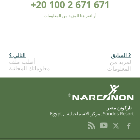
+20 100 2 671 671
أو انقر هنا للمزيد من المعلومات
السابق
التالي
أطلب ملف
لمزيد من
معلوماتك المجانية
المعلومات
®
‫ناركونن‬ ‫مصر‬
Sondos Resort
,
مركز الاسماعيلية
,
,
Egypt