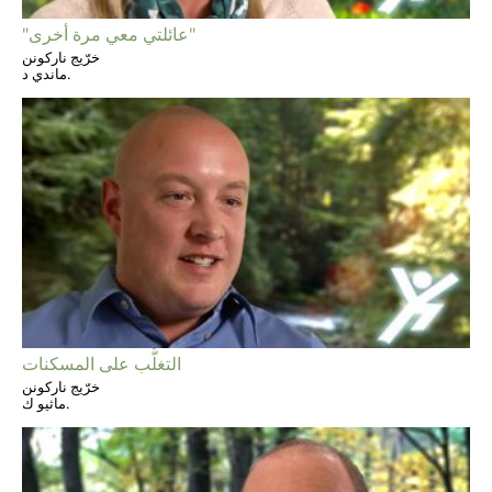
"عائلتي معي مرة أخرى"
خرّيج ناركونن
ماندي د.
التغلُّب على المسكنات
خرّيج ناركونن
ماثيو ك.