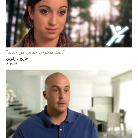
"لقد منحوني حياتي من جديد."
خرّيج ناركونن
تشير د.