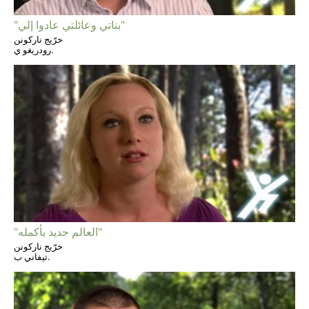
"بناتي وعائلتي عادوا إلي"
خرّيج ناركونن
رودريغو ي.
"العالم جديد بأكمله"
خرّيج ناركونن
تيفاني ب.