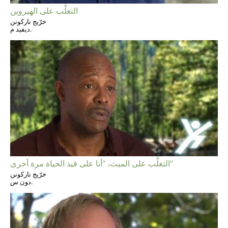
التغلُّب على الهيروين
خرّيج ناركونن
ديفيد م.
التغلُّب على الميث، "أنا على قيد الحياة مرة أخرى"
خرّيج ناركونن
دون س.