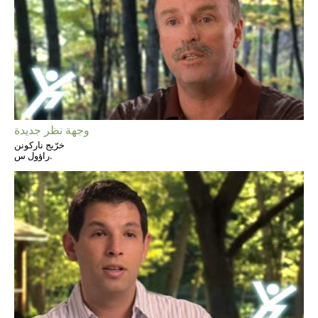
وجهة نظر جديدة
خرّيج ناركونن
راؤول س.