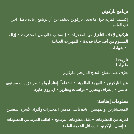
برنامج ناركونن
إكتشف المزيد حول ما يجعل ناركونن يختلف عن أي برنامج إعادة تأهيل آخر
في العالم
ناركونن لإعادة التأهيل من المخدرات
إنسحاب خالي من المخدرات
إزالة
السموم من أجل حياة جديدة
المهارات الحياتية
شهادات
تاريخنا.
تقنياتنا
تعرّف على مفتاح النجاح التاريخي لناركونن
عن الناركونن
المهمة العالمية
50 عاماً: إنقاذ أرواح
مرافق ذات مستوى
عالمي
إعتراف وتقدير
دراسات وتقارير
ل. رون هابرد
معلومات إضافية:
للمستشارين، والمهنيين إعادة تأهيل مدمني المخدرات وأفراد الأسرة المعنيين
لمزيد من المعلومات
ملف معلومات البرنامج
اطلب المزيد من المعلومات
إتصل بناركونن
رسائل الخدمة العامة