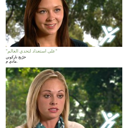
"على استعداد لتحدي العالم"
خرّيج ناركونن
مادي م.