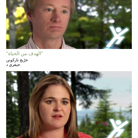
"الهدف من الحياة"
خرّيج ناركونن
جيفري د.