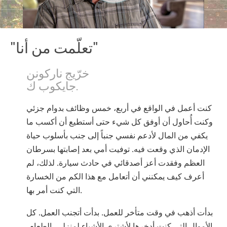
"تعلّمت من أنا"
خرّيج ناركونن
جايكوب ك.
كنت أعمل في الواقع في أربع، خمس وظائف بدوام جزئي
وكنت أُحاول أن أوفق كل شيء حتى أستطيع أن أكسب ما
يكفي من المال لأدعم نفسي جنباً إلى جنب بأسلوب حياة
الإدمان الذي وقعت فيه. توفيت أمي بعد إصابتها بسرطان
العظم وفقدت أعز أصدقائي في حادث سيارة. لذلك، لم
أعرف كيف يمكنني أن أتعامل مع هذا الكم من الخسارة
التي كنت أمر بها.
بدأت أذهب في وقت متأخر للعمل. بدأت أتجنب العمل. كل
الأموال التي كنت أدخرها لأشتري الأشياء لمنزلي، الطعام،