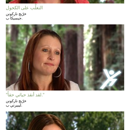
التغلُّب على الكحول
خرّيج ناركونن
جيسيكا ب.
"لقد أنقذ حياتي حقاً."
خرّيج ناركونن
ليبيرتي ب.