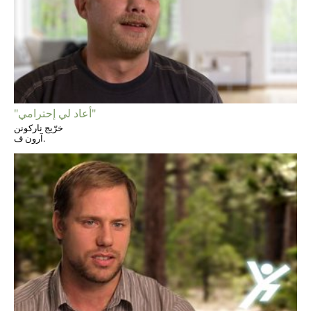
"أعاد لي إحترامي"
خرّيج ناركونن
آرون ف.