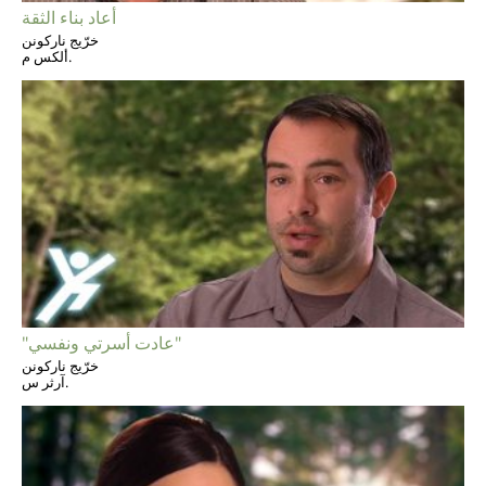
أعاد بناء الثقة
خرّيج ناركونن
ألكس م.
"عادت أسرتي ونفسي"
خرّيج ناركونن
آرثر س.