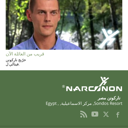
قريب من العائلة الآن
خرّيج ناركونن
فيتالي ل.
®
‫ناركونن‬ ‫مصر‬
Sondos Resort
,
مركز الاسماعيلية
,
,
Egypt