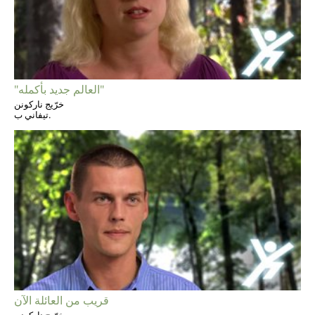
"العالم جديد بأكمله"
خرّيج ناركونن
تيفاني ب.
قريب من العائلة الآن