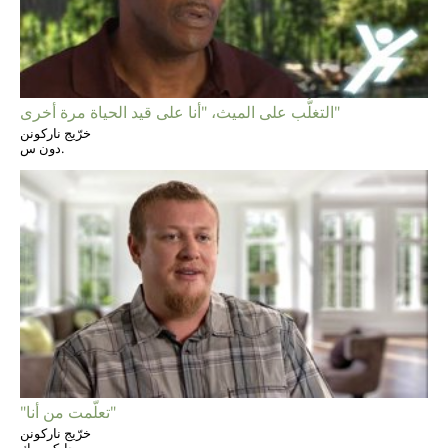
التغلُّب على الميث، "أنا على قيد الحياة مرة أخرى"
خرّيج ناركونن
دون س.
"تعلّمت من أنا"
خرّيج ناركونن