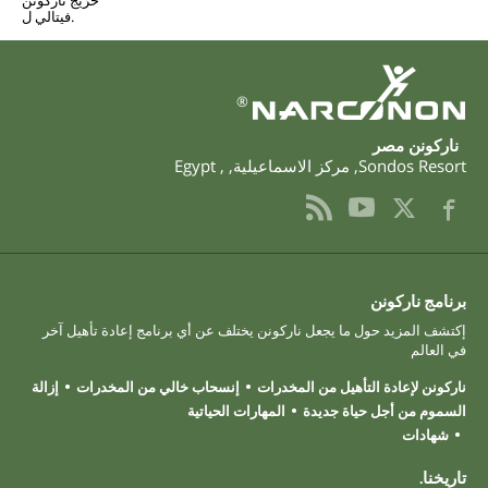
خرّيج ناركونن
فيتالي ل.
®
‫ناركونن‬ ‫مصر‬
Sondos Resort
,
مركز الاسماعيلية
,
,
Egypt
برنامج ناركونن
إكتشف المزيد حول ما يجعل ناركونن يختلف عن أي برنامج إعادة تأهيل آخر
في العالم
ناركونن لإعادة التأهيل من المخدرات
إنسحاب خالي من المخدرات
إزالة
السموم من أجل حياة جديدة
المهارات الحياتية
شهادات
تاريخنا.