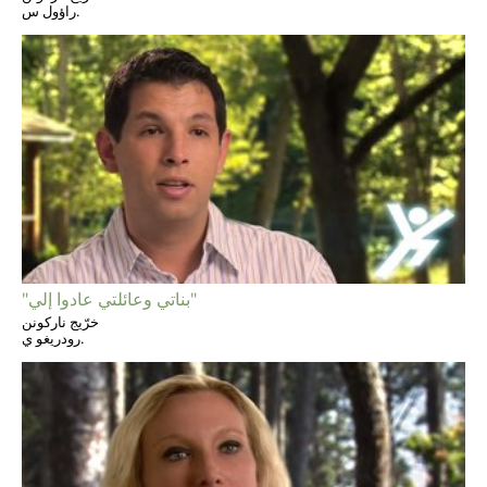
راؤول س.
"بناتي وعائلتي عادوا إلي"
خرّيج ناركونن
رودريغو ي.