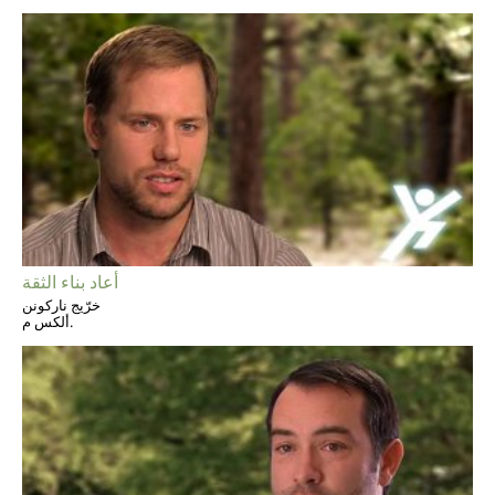
أعاد بناء الثقة
خرّيج ناركونن
ألكس م.