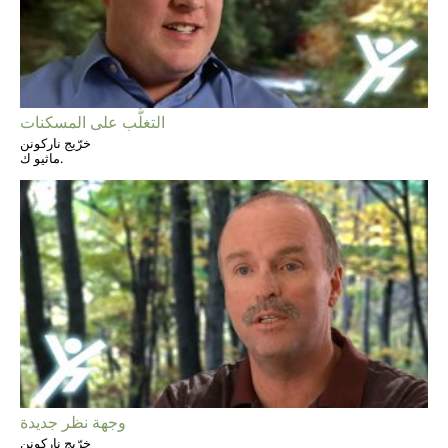
التغلُّب على المسكنات
خرّيج ناركونن
ماثيو ك.
وجهة نظر جديدة
خرّيج ناركونن