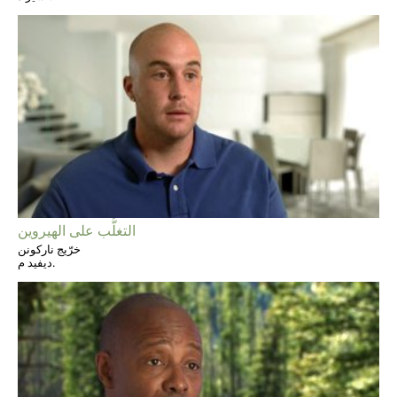
التغلُّب على الهيروين
خرّيج ناركونن
ديفيد م.