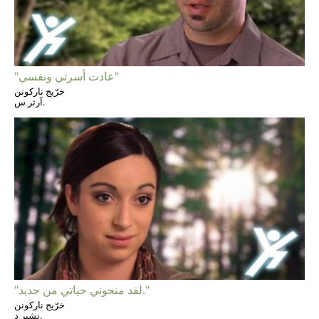
"عادت أسرتي ونفسي"
خرّيج ناركونن
آرثر س.
"لقد منحوني حياتي من جديد."
خرّيج ناركونن
تشير د.