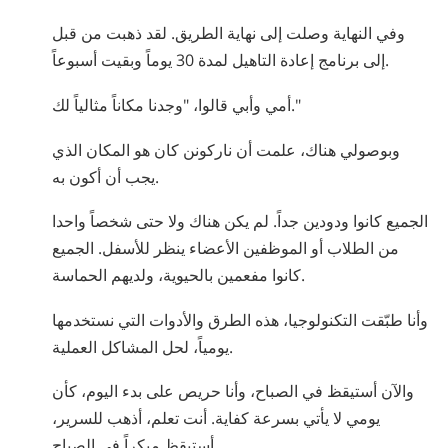
وفي النهاية وصلت إلى نهاية الطريق. لقد ذهبت من قبل
إلى برنامج إعادة التاهيل لمدة 30 يوماً وبقيت أسبوعاً.
أمي وأبي قالوا، "وجدنا مكاناً مثالياً لك."
وبوصولي هناك، علمت أن ناركونن كان هو المكان الذي
يجب أن أكون به.
الجميع كانوا ودودين جداً. لم يكن هناك ولا حتى شخصاً واحدا
من الطلاب أو الموظفين الأعضاء ينظر للأسفل. الجميع
كانوا مفعمين بالحيوية، ولديهم الحماسة.
وأنا طبّقت التكنولوجيا، هذه الطرق والأدوات التي نستخدمها
يومياً، لحل المشاكل العملية.
والآن أستيقظ في الصباح، وأنا حريص على بدء اليوم، كأن
يومي لا يأتي بسرعة كفاية. أنت تعلم، أذهب للسرير،
أستيقظ مبكراً في الصباح.