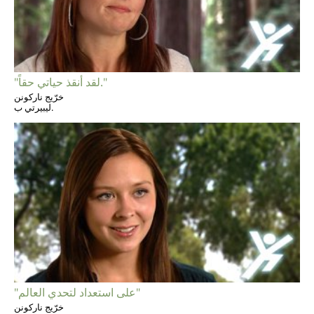
"لقد أنقذ حياتي حقاً."
خرّيج ناركونن
ليبيرتي ب.
"على استعداد لتحدي العالم"
خرّيج ناركونن