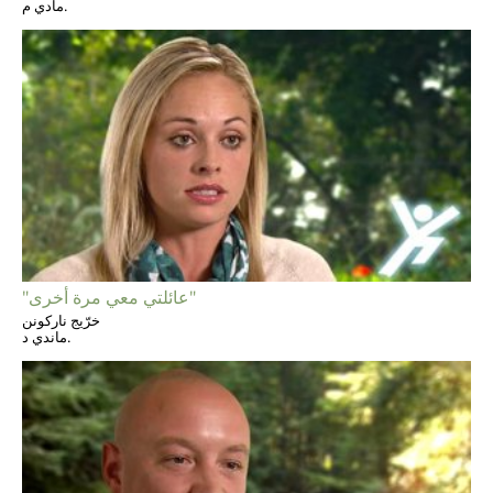
مادي م.
"عائلتي معي مرة أخرى"
خرّيج ناركونن
ماندي د.