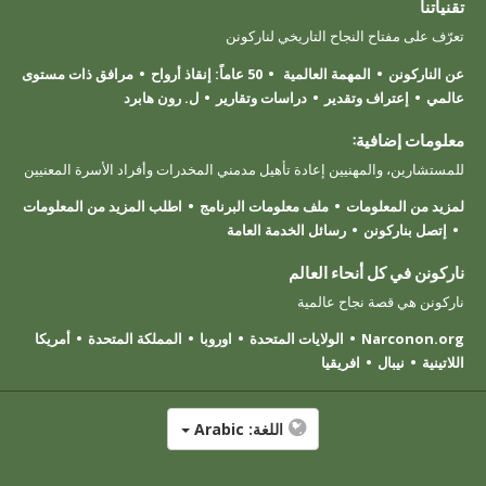
تقنياتنا
تعرّف على مفتاح النجاح التاريخي لناركونن
عن الناركونن
المهمة العالمية
50 عاماً: إنقاذ أرواح
مرافق ذات مستوى
عالمي
إعتراف وتقدير
دراسات وتقارير
ل. رون هابرد
معلومات إضافية:
للمستشارين، والمهنيين إعادة تأهيل مدمني المخدرات وأفراد الأسرة المعنيين
لمزيد من المعلومات
ملف معلومات البرنامج
اطلب المزيد من المعلومات
إتصل بناركونن
رسائل الخدمة العامة
ناركونن في كل أنحاء العالم
ناركونن هي قصة نجاح عالمية
Narconon.org
الولايات المتحدة
اوروبا
المملكة المتحدة
أمريكا
اللاتينية
نيبال
افريقيا
اللغة:
Arabic