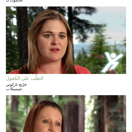
جايكوب ك.
التغلُّب على الكحول
خرّيج ناركونن
جيسيكا ب.