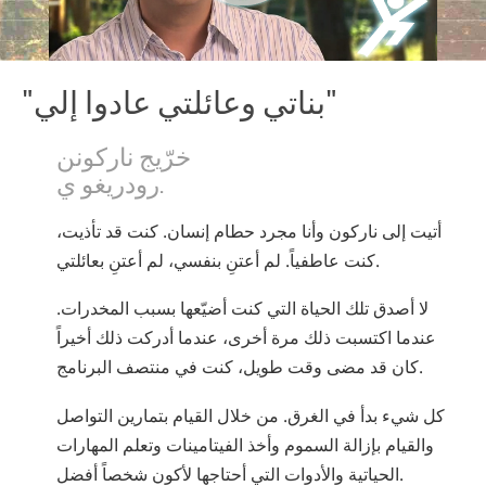
"بناتي وعائلتي عادوا إلي"
خرّيج ناركونن
رودريغو ي.
أتيت إلى ناركون وأنا مجرد حطام إنسان. كنت قد تأذيت،
كنت عاطفياً. لم أعتنِ بنفسي، لم أعتنِ بعائلتي.
لا أصدق تلك الحياة التي كنت أضيّعها بسبب المخدرات.
عندما اكتسبت ذلك مرة أخرى، عندما أدركت ذلك أخيراً
كان قد مضى وقت طويل، كنت في منتصف البرنامج.
كل شيء بدأ في الغرق. من خلال القيام بتمارين التواصل
والقيام بإزالة السموم وأخذ الفيتامينات وتعلم المهارات
الحياتية والأدوات التي أحتاجها لأكون شخصاً أفضل.