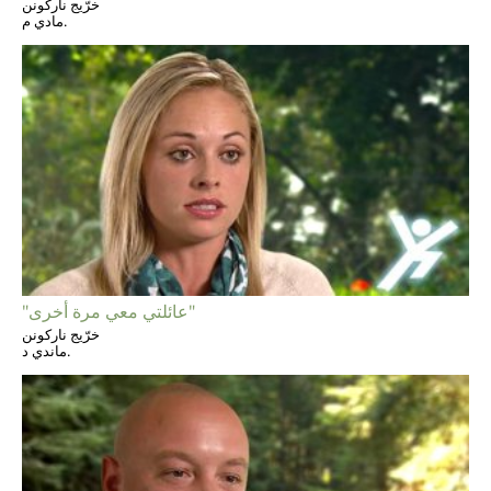
خرّيج ناركونن
مادي م.
"عائلتي معي مرة أخرى"
خرّيج ناركونن
ماندي د.