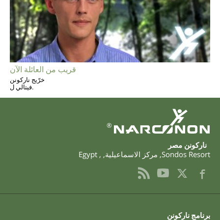
قريب من العائلة الآن
خرّيج ناركونن
فيتالي ل.
®
‫ناركونن‬ ‫مصر‬
Sondos Resort
,
مركز الاسماعيلية
,
,
Egypt
برنامج ناركونن