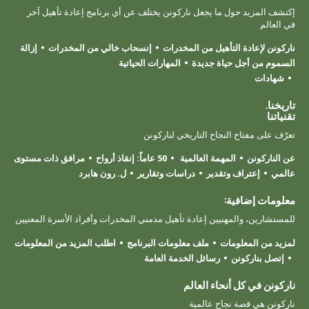
إكتشف المزيد حول ما يجعل ناركونن يختلف عن أي برنامج إعادة تأهيل آخر
في العالم
ناركونن لإعادة التأهيل من المخدرات
إنسحاب خالي من المخدرات
إزالة
السموم من أجل حياة جديدة
المهارات الحياتية
شهادات
تاريخنا.
تقنياتنا
تعرّف على مفتاح النجاح التاريخي لناركونن
عن الناركونن
المهمة العالمية
50 عاماً: إنقاذ أرواح
مرافق ذات مستوى
عالمي
إعتراف وتقدير
دراسات وتقارير
ل. رون هابرد
معلومات إضافية:
للمستشارين، والمهنيين إعادة تأهيل مدمني المخدرات وأفراد الأسرة المعنيين
لمزيد من المعلومات
ملف معلومات البرنامج
اطلب المزيد من المعلومات
إتصل بناركونن
رسائل الخدمة العامة
ناركونن في كل أنحاء العالم
ناركونن هي قصة نجاح عالمية