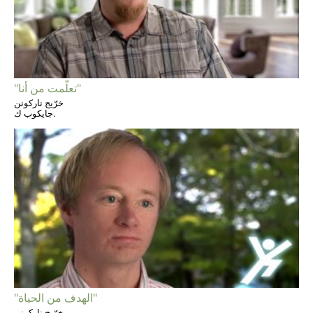
"تعلّمت من أنا"
خرّيج ناركونن
جايكوب ك.
"الهدف من الحياة"
خرّيج ناركونن