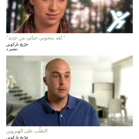
"لقد منحوني حياتي من جديد."
خرّيج ناركونن
تشير د.
التغلُّب على الهيروين
خرّيج ناركونن