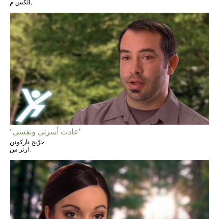
ألكس م.
"عادت أسرتي ونفسي"
خرّيج ناركونن
آرثر س.