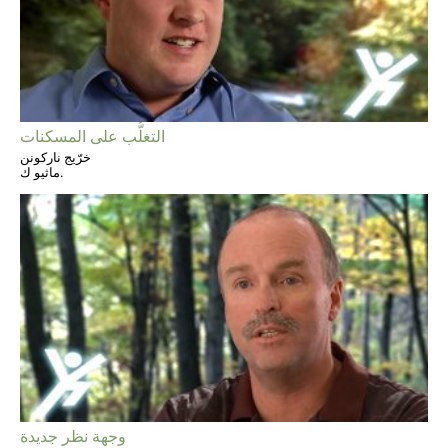
التغلُّب على المسكنات
خرّيج ناركونن
ماثيو ك.
وجهة نظر جديدة