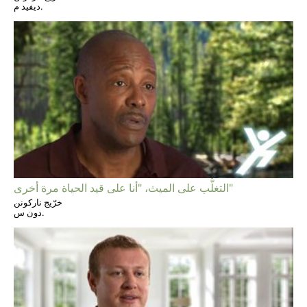
ديفيد م.
التغلُّب على الميث، "أنا على قيد الحياة مرة أخرى"
خرّيج ناركونن
دون س.