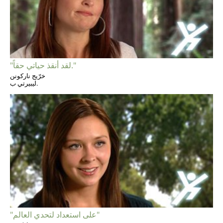
"لقد أنقذ حياتي حقاً."
خرّيج ناركونن
ليبيرتي ب.
"على استعداد لتحدي العالم"