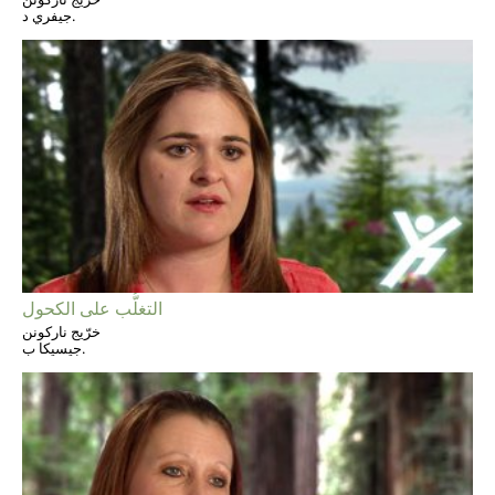
جيفري د.
التغلُّب على الكحول
خرّيج ناركونن
جيسيكا ب.