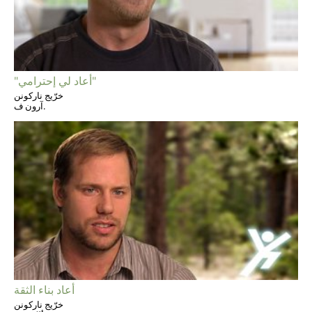
"أعاد لي إحترامي"
خرّيج ناركونن
آرون ف.
أعاد بناء الثقة
خرّيج ناركونن