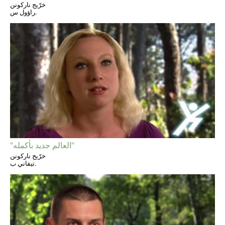
خرّيج ناركونن
راؤول س.
"العالم جديد بأكمله"
خرّيج ناركونن
تيفاني ب.