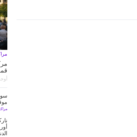
مراك
مرك
قمة
أوجا
سوف 
موقع
مراكز
نارك
الدن