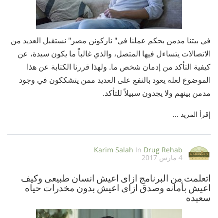
في بيتنا مدمن بحكم عملنا في" ناركونن مصر" نستقبل العديد من
الاتصالات يتساءل فيها المتصل، والذي غالباً ما يكون سيدة، عن
كيفية التأكد من إدمان شخص ما. ولهذا قررنا الكتابة عن هذا
الموضوع لعله يعود بالنفع على العديد ممن يتشككون في وجود
مدمن بينهم ولا يجدون سبيلاً للتأكد.
إقرأ المزيد ...
Karim Salah
In
Drug Rehab
4 مارس 2017
اتعلمت من البرنامج ازاى اعيش انسان طبيعى وكيف
اعيش بأمانه وصدق ازاى اعيش بدون مخدرات حياه
سعيده