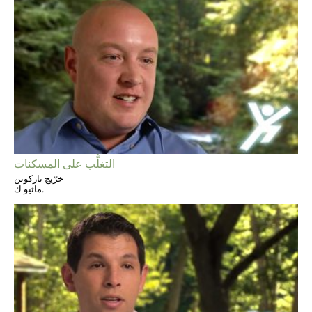
التغلُّب على المسكنات
خرّيج ناركونن
ماثيو ك.