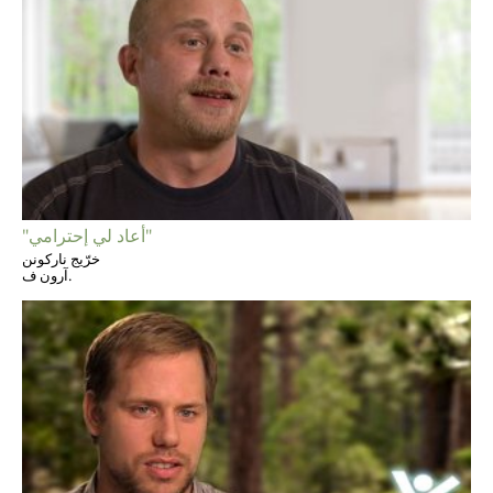
"أعاد لي إحترامي"
خرّيج ناركونن
آرون ف.