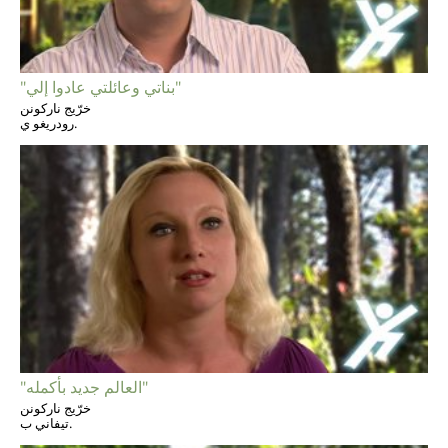
"بناتي وعائلتي عادوا إلي"
خرّيج ناركونن
رودريغو ي.
"العالم جديد بأكمله"
خرّيج ناركونن
تيفاني ب.