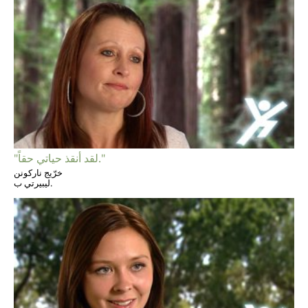
"لقد أنقذ حياتي حقاً."
خرّيج ناركونن
ليبيرتي ب.