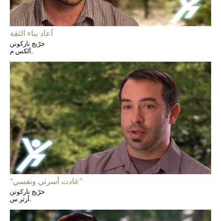
أعاد بناء الثقة
خرّيج ناركونن
ألكس م.
"عادت أسرتي ونفسي"
خرّيج ناركونن
آرثر س.