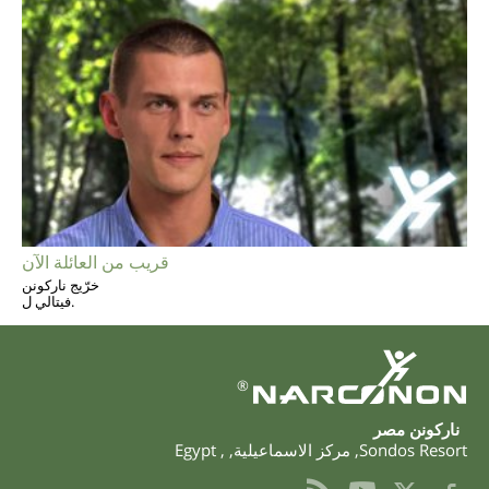
قريب من العائلة الآن
خرّيج ناركونن
فيتالي ل.
®
‫ناركونن‬ ‫مصر‬
Sondos Resort
,
مركز الاسماعيلية
,
,
Egypt