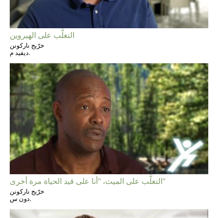
التغلُّب على الهيروين
خرّيج ناركونن
ديفيد م.
التغلُّب على الميث، "أنا على قيد الحياة مرة أخرى"
خرّيج ناركونن
دون س.