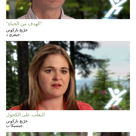
"الهدف من الحياة"
خرّيج ناركونن
جيفري د.
التغلُّب على الكحول
خرّيج ناركونن
جيسيكا ب.