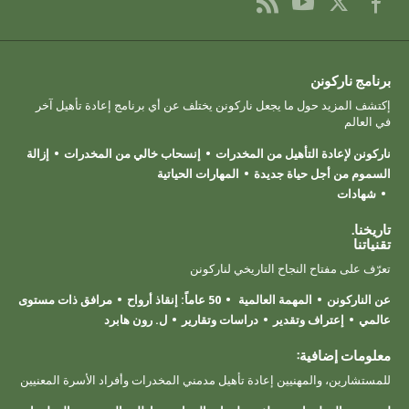
برنامج ناركونن
إكتشف المزيد حول ما يجعل ناركونن يختلف عن أي برنامج إعادة تأهيل آخر
في العالم
ناركونن لإعادة التأهيل من المخدرات
إنسحاب خالي من المخدرات
إزالة
السموم من أجل حياة جديدة
المهارات الحياتية
شهادات
تاريخنا.
تقنياتنا
تعرّف على مفتاح النجاح التاريخي لناركونن
عن الناركونن
المهمة العالمية
50 عاماً: إنقاذ أرواح
مرافق ذات مستوى
عالمي
إعتراف وتقدير
دراسات وتقارير
ل. رون هابرد
معلومات إضافية:
للمستشارين، والمهنيين إعادة تأهيل مدمني المخدرات وأفراد الأسرة المعنيين