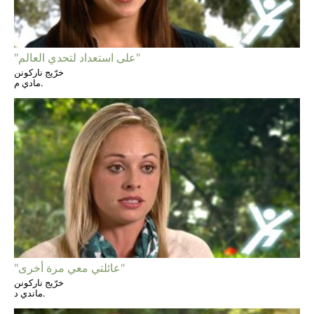
"على استعداد لتحدي العالم"
خرّيج ناركونن
مادي م.
"عائلتي معي مرة أخرى"
خرّيج ناركونن
ماندي د.