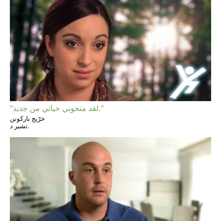
"لقد منحوني حياتي من جديد."
خرّيج ناركونن
تشير د.