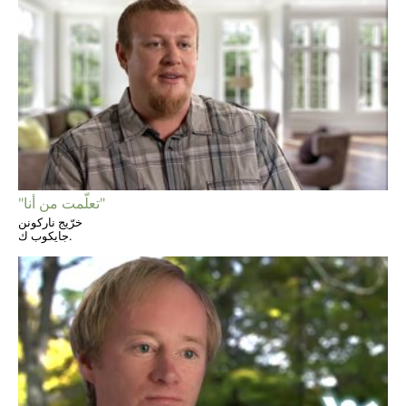
"تعلّمت من أنا"
خرّيج ناركونن
جايكوب ك.