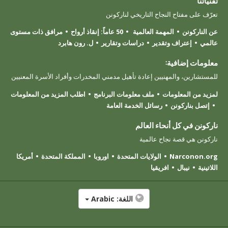
تقنياتنا
تعرّف على مفتاح النجاح التاريخي لناركونن
عن الناركونن
المهمة العالمية
50 عاماً: إنقاذ أرواح
مرافق ذات مستوى
عالمي
إعتراف وتقدير
دراسات وتقارير
ل. رون هابرد
معلومات إضافية:
للمستشارين، والمهنيين إعادة تأهيل مدمني المخدرات وأفراد الأسرة المعنيين
لمزيد من المعلومات
ملف معلومات البرنامج
اطلب المزيد من المعلومات
إتصل بناركونن
رسائل الخدمة العامة
ناركونن في كل أنحاء العالم
ناركونن هي قصة نجاح عالمية
Narconon.org
الولايات المتحدة
اوروبا
المملكة المتحدة
أمريكا
اللاتينية
نيبال
افريقيا
اللغة:
Arabic