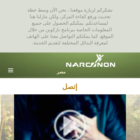
نشكركم لزيارة موقعنا ، نحن الآن وسط خطة
تحديث ورفع كفاءة المركز، ولكن مازلنا هنا
لمساعدتكم. يمكنكم الحصول على جميع
المعلومات الخاصة ببرنامج ناركونن من خلال
الموقع، كما يمكنكم التواصل معنا على الهاتف
لمعرفة البدائل المختلفة لتقديم الخدمة.
Arabic
English
جميع المناطق / اللغات
إتصل