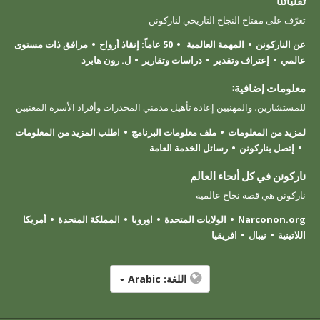
تقنياتنا
تعرّف على مفتاح النجاح التاريخي لناركونن
عن الناركونن
المهمة العالمية
50 عاماً: إنقاذ أرواح
مرافق ذات مستوى
عالمي
إعتراف وتقدير
دراسات وتقارير
ل. رون هابرد
معلومات إضافية:
للمستشارين، والمهنيين إعادة تأهيل مدمني المخدرات وأفراد الأسرة المعنيين
لمزيد من المعلومات
ملف معلومات البرنامج
اطلب المزيد من المعلومات
إتصل بناركونن
رسائل الخدمة العامة
ناركونن في كل أنحاء العالم
ناركونن هي قصة نجاح عالمية
Narconon.org
الولايات المتحدة
اوروبا
المملكة المتحدة
أمريكا
اللاتينية
نيبال
افريقيا
اللغة:
Arabic