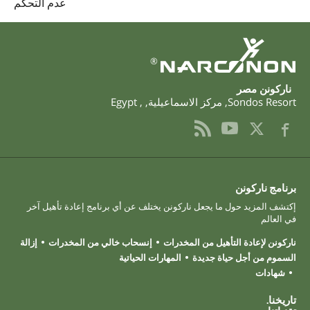
عدم التحكُّم
®
‫ناركونن‬ ‫مصر‬
Sondos Resort
,
مركز الاسماعيلية
,
,
Egypt
برنامج ناركونن
إكتشف المزيد حول ما يجعل ناركونن يختلف عن أي برنامج إعادة تأهيل آخر
في العالم
ناركونن لإعادة التأهيل من المخدرات
إنسحاب خالي من المخدرات
إزالة
السموم من أجل حياة جديدة
المهارات الحياتية
شهادات
تاريخنا.