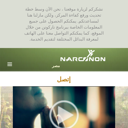
نشكركم لزيارة موقعنا ، نحن الآن وسط خطة
تحديث ورفع كفاءة المركز، ولكن مازلنا هنا
لمساعدتكم. يمكنكم الحصول على جميع
المعلومات الخاصة ببرنامج ناركونن من خلال
الموقع، كما يمكنكم التواصل معنا على الهاتف
لمعرفة البدائل المختلفة لتقديم الخدمة.
Arabic
English
جميع المناطق / اللغات
إتصل