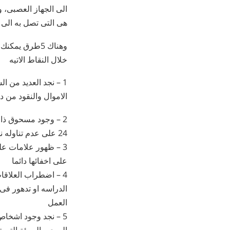
الى الجهاز العصبى، و
هى التى تصل به الى ح
وهناك 5طرق ي
خلال النقاط الاتيه
1 – نجد العديد من 
الاموال والنقود من 
2 – وجود مسحوق ذا
24 على عدم تناوله نجده فى حاله بحث مستميته للبحث عنه
3 – ظهور علامات عل
على اخفائها دائما
4 – اضطراب العلاقا
الدراسه او تدهور فى 
العمل
5 – نجد وجود اشخا
الصحبه السيئة التى 