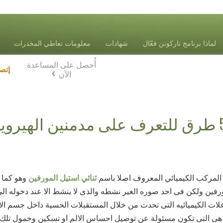
لماذا برنامج ناركونن فعّال
شهادات
معلومات تعاطي المخدرات
أُحصل على المساعدة
Blog
إتص
الآن
الهيروين
ا المركب الكيميائي المعروف اصلا باسم
ثنائي استيل المورفين
وهو كما 
مورفين ولكن فى احد صوره الغير نشطه والذى لا ينشط الا عند دخوله ا
ات الكيميائيه التى تحدث من خلال المستقبلات الحسية داخل جسم ال
 هى التى تكون مسئولة عن توصيل احساس الالم او تسكين وخمول تلك 