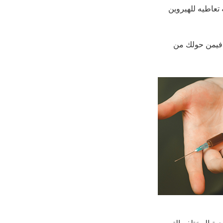
 تعاطيه للهيروين
م فيمن حولك من
ية المختلفه التى