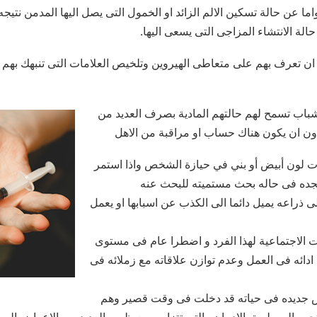
اما عن حالة تسكين الالم الزائد او الخمول التى يصل اليها المدمن نتيجه
الة الانتشاء المزاجى التى يسعى اليها.
مكنك ان تعرف بهم على متعاطى الهيروين وتلخيص العلامات التى تنبهك به
الشباب تسمح لهم حالتهم المادية بصرف العديد من
دون ان يكون هناك حساب او مراقبة من الاهل
ت لون أبيض أو بني في حيازة الشخص واذا استمر
ى ذراعه يميل دائما الى الكذب عن اسبابها او يعمل
ت الاجتماعية لهذا الفرد و اضطرا عام فى مستوى
ادائه فى العمل وعدم توازن علاقاته مع زملائه فى
ص جديده فى حياته قد دخلت فى وقت قصير وهم
تجره الى طريق الادمان والتى تتزامن مع ظهور العديد من الاعراض الصح