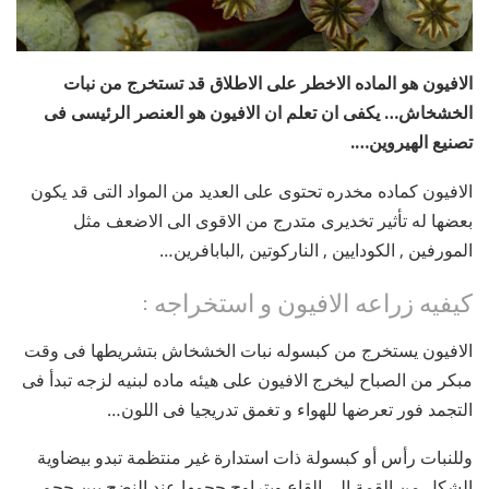
الافيون هو الماده الاخطر على الاطلاق قد تستخرج من نبات
الخشخاش… يكفى ان تعلم ان الافيون هو العنصر الرئيسى فى
تصنيع الهيروين….
الافيون كماده مخدره تحتوى على العديد من المواد التى قد يكون
بعضها له تأثير تخديرى متدرج من الاقوى الى الاضعف مثل
المورفين , الكودايين , الناركوتين ,البابافرين…
كيفيه زراعه الافيون و استخراجه :
الافيون يستخرج من كبسوله نبات الخشخاش بتشريطها فى وقت
مبكر من الصباح ليخرج الافيون على هيئه ماده لبنيه لزجه تبدأ فى
التجمد فور تعرضها للهواء و تغمق تدريجيا فى اللون…
وللنبات رأس أو كبسولة ذات استدارة غير منتظمة تبدو بيضاوية
الشكل من القمة إلى القاع ويتراوح حجمها عند النضج بين حجم